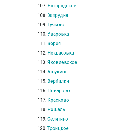
Богородское
Запрудня
Тучково
Уваровка
Верея
Некрасовка
Яковлевское
Ашукино
Вербилки
Поварово
Красково
Рошаль
Селятино
Троицкое