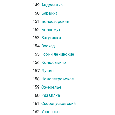
Андреевка
Барвиха
Белоозерский
Белоомут
Ватутинки
Восход
Горки ленинские
Колюбакино
Лукино
Новопетровское
Ожерелье
Развилка
Скоропусковский
Успенское