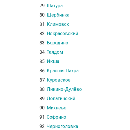
Шатура
Щербинка
Климовск
Некрасовский
Бородино
Талдом
Икша
Красная Пахра
Куровское
Ликино-Дулёво
Лопатинский
Михнево
Софрино
Черноголовка