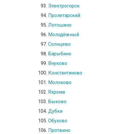
Электрогорск
Пролетарский
Лотошино
Молодёжный
Солнцево
Барыбино
Внуково
Константиново
Молоково
Яхрома
Быково
Дубки
Обухово
Протвино