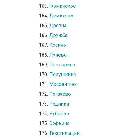
Фоминское
Демихово
Дрезна
Дружба
Косино
Лунево
Лыткарино
Полушкино
Мосрентген
Рогачёво
Родники
Рублёво
Софьино
Текстильщик